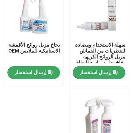
جولة في المعمل
ضبط الجودة
سهلة الاستخدام ومضادة
بخاخ مزيل روائح الأقمشة
للفطريات من القماش
الاستاتيكية للملابس OEM
اتصل بنا
مزيل الروائح الكريهة
بخاخ تطبيق واسع النطاق
لتجديد الهواء للأثاث
إرسال استفسار
إرسال استفسار
أخبار
مجموعة نوبوك للعناية بالجلد
مجموعة العناية بالجلد السويدي
طقم العناية بجلد البولي يوريثان