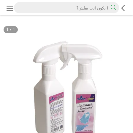
1
/
1