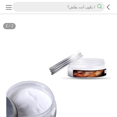
2
/
2