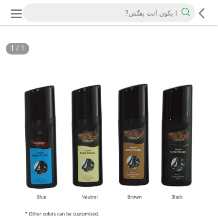
1
/
1