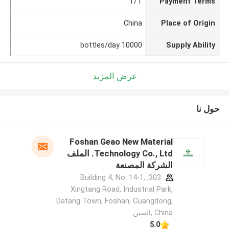
T/T
Payment Terms
China
Place of Origin
10000 bottles/day
Supply Ability
عرض المزيد
حول نا
Foshan Geao New Material
Technology Co., Ltd. الملف
الشركة المصنعة
303, Building 4, No. 14-1,
Xingtang Road, Industrial Park,
Datang Town, Foshan, Guangdong,
China ,الصين
5.0