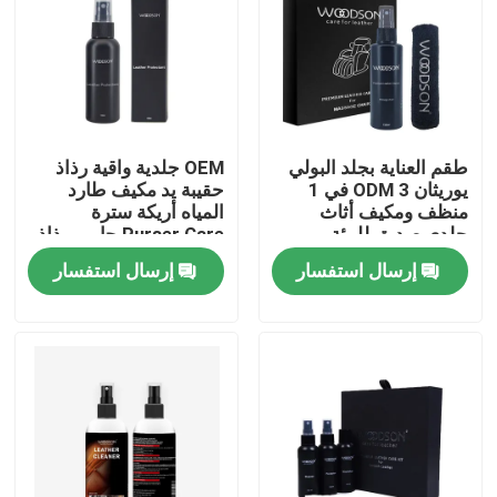
جولة في المعمل
ضبط الجودة
طقم العناية بجلد البولي
OEM جلدية واقية رذاذ
يوريثان ODM 3 في 1
حقيبة يد مكيف طارد
اتصل بنا
منظف ومكيف أثاث
المياه أريكة سترة
جلدي صديق للبيئة
Purser Care حامي رذاذ
إرسال استفسار
إرسال استفسار
أخبار
مجموعة نوبوك للعناية بالجلد
مجموعة العناية بالجلد السويدي
طقم العناية بجلد البولي يوريثان