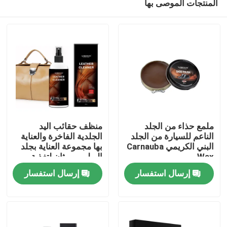
المنتجات الموصى بها
ملمع حذاء من الجلد
منظف ​​حقائب اليد
الناعم للسيارة من الجلد
الجلدية الفاخرة والعناية
البني الكريمي Carnauba
بها مجموعة العناية بجلد
Wax
البولي يوريثان لتغذية
منزل
الجلد الناعم
إرسال استفسار
إرسال استفسار
المنتجات
حول بنا