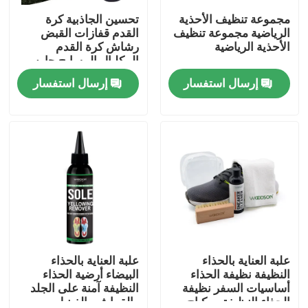
مجموعة تنظيف الأحذية
تحسين الجاذبية كرة
الرياضية مجموعة تنظيف
القدم قفازات القبض
جولة في المعمل
الأحذية الرياضية
رشاش كرة القدم
البيكلبال المسابح حارس
المرمى قفاز القبض
إرسال استفسار
إرسال استفسار
ضبط الجودة
رشاش
اتصل بنا
أخبار
مجموعة نوبوك للعناية بالجلد
مجموعة العناية بالجلد السويدي
علبة العناية بالحذاء
علبة العناية بالحذاء
النظيفة نظيفة الحذاء
البيضاء أرضية الحذاء
أساسيات السفر نظيفة
النظيفة آمنة على الجلد
طقم العناية بجلد البولي يوريثان
الحذاء النظيفة ومكياج
والقماش والفينيل