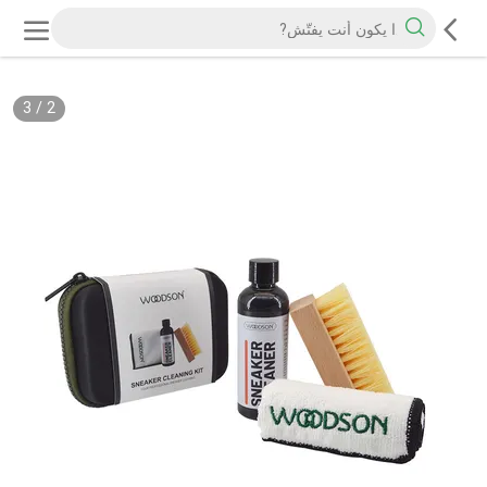
3
/
2