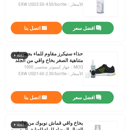
الأسعار：EXW USD3.50-4.50/bottle
جولة في المعمل
افضل سعر
اتصل بنا
ضبط الجودة
اتصل بنا
حذاء سنيكرز مقاوم للماء بجسيمات
متناهية الصغر بخاخ واقي من الجلد
MOQ：جهاز كمبيوتر شخصى 1000
أخبار
الأسعار：EXW USD1.60-2.30/bottle
مجموعة نوبوك للعناية بالجلد
افضل سعر
اتصل بنا
مجموعة العناية بالجلد السويدي
بخاخ واقي قماش نوبوك من جلد
طقم العناية بجلد البولي يوريثان
الغزال المضاد للماء للعناية بالمدربين