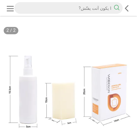
2
/
2