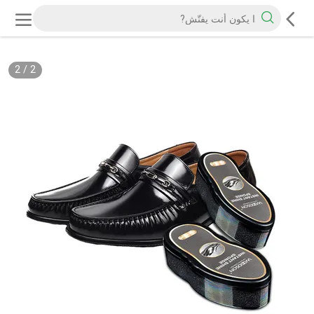
2
/
2