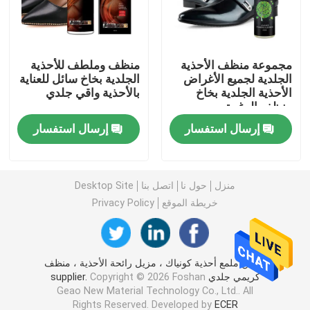
طقم تنظيف الجلد
مجموعة منظف الأحذية
منظف ​​وملطف للأحذية
الجلدية لجميع الأغراض
الجلدية بخاخ سائل للعناية
مجموعة العناية بالأحذية الجلدية
الأحذية الجلدية بخاخ
بالأحذية واقي جلدي
منظف الرغوة
كريم مغذي للجلد
إرسال استفسار
إرسال استفسار
كريم تنظيف الأحذية
منزل
حول نا
اتصل بنا
Desktop Site
خريطة الموقع
Privacy Policy
طلاء بخاخ شمع السيارة
مجموعة العناية بالأحذية الرياضية
الصين ملمع أحذية كونياك ، مزيل رائحة الأحذية ، منظف
كريمي جلدي supplier.
Copyright © 2026 Foshan
Geao New Material Technology Co., Ltd.. All
مجموعة حماية العناية بالأثاث
Rights Reserved. Developed by
ECER